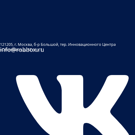
121205, г. Москва, б-р Большой, тер. Инновационного Центра
info@robbox.ru
«Сколково», д. 42 стр. 1